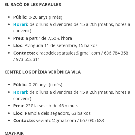
EL RACÓ DE LES PARAULES
Públic:
0-20 anys (i més)
Horari
:
de dilluns a divendres de 15 a 20h (matins, hores a
convenir)
Preu:
a partir de 7,50 € l'hora
Lloc:
Avinguda 11 de setembre, 15 baixos
Contacte:
elracodelesparaules@gmail.com / 636 784 358
/ 973 552 311
CENTRE LOGOPÈDIA VERÒNICA VILA
Públic:
0-20 anys (i més)
Horari
:
de dilluns a divendres de 15 a 20h (matins, hores a
convenir)
Preu:
22€ la sessió de 45 minuts
Lloc:
Rambla dels segadors, 63 baixos
Contacte:
vevilato@gmail.com / 667 035 683
MAYFAIR