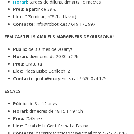
Horari
:
tardes de dilluns, dimarts i dimecres
Preu:
a partir de 39 €
Lloc:
C/Seminari, nº8 (La Llavor)
Contacte:
i
nfo@robotix.es / 619 172 997
FEM CASTELLS AMB ELS MARGENERS DE GUISSONA!
Públic:
de 3 a més de 20 anys
Horari:
divendres de 20:30 a 22h
Preu:
Gratuïta
Lloc:
Plaça Bisbe Benlloch, 2
Contacte:
junta@margeners.cat / 620 074 175
ESCACS
Públic:
de 3 a 12 anys
Horari:
dimecres de 18:15 a 19:15h
Preu:
25€/mes
Lloc:
Casal de la Gent Gran- La Fasina
Contacte:
oscartresentsespasa@gmail.com / 677550116