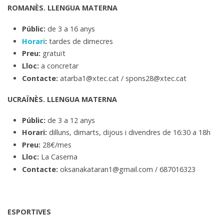
ROMANÈS. LLENGUA MATERNA
Públic:
de 3 a 16 anys
Horari
:
tardes de dimecres
Preu:
gratuït
Lloc:
a concretar
Contacte:
atarba1@xtec.cat / spons28@xtec.cat
UCRAÏNÈS. LLENGUA MATERNA
Públic:
de 3 a 12 anys
Horari:
dilluns, dimarts, dijous i divendres de 16:30 a 18h
Preu:
28€/mes
Lloc:
La Caserna
Contacte:
oksanakataran1@gmail.com / 687016323
ESPORTIVES