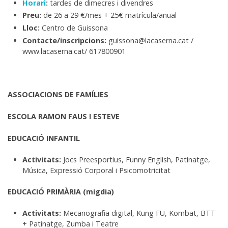
Horari
:
tardes de dimecres i divendres
Preu:
de 26 a 29 €/mes + 25€ matrícula/anual
Lloc:
Centro de Guissona
Contacte/inscripcions:
guissona@lacaserna.cat /
www.lacaserna.cat/ 617800901
ASSOCIACIONS DE FAMÍLIES
ESC
OLA RAMON FAUS I ESTEVE
EDUCACIÓ INFANTIL
Activitats:
Jocs Preesportius, Funny English, Patinatge,
Música, Expressió Corporal i Psicomotricitat
EDUCACIÓ PRIMÀRIA (migdia)
Activitats:
Mecanografia digital, Kung FU, Kombat, BTT
+ Patinatge, Zumba i Teatre