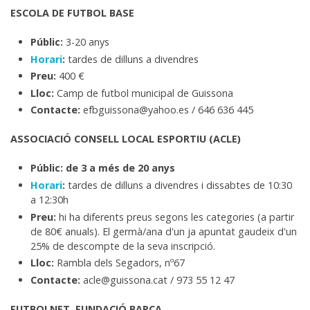
ESCOLA DE FUTBOL BASE
Públic:
3-20 anys
Horari
:
tardes
de dilluns a divendres
Preu:
400 €
Lloc:
Camp de futbol municipal de Guissona
Contacte:
efbguissona@yahoo.es / 646 636 445
ASSOCIACIÓ CONSELL LOCAL ESPORTIU (ACLE)
Públic: de 3 a més de 20 anys
Horari
:
tardes
de dilluns a divendres i dissabtes de 10:30
a 12:30h
Preu:
hi ha diferents preus segons les categories (a partir
de 80€ anuals). El germà/ana d'un ja apuntat gaudeix d'un
25% de descompte de la seva inscripció.
Lloc:
Rambla dels Segadors, nº67
Contacte:
acle@guissona.cat / 973 55 12 47
FUTBOLNET. FUNDACIÓ BARÇA