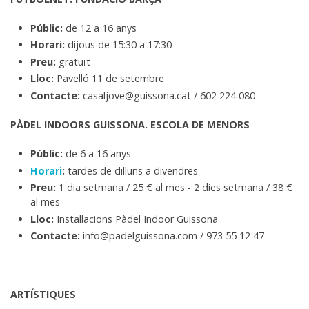
Públic:
de 12 a 16 anys
Horari:
dijous de 15:30 a 17:30
Preu:
gratuït
Lloc:
Pavelló 11 de setembre
Contacte:
casaljove@guissona.cat / 602 224 080
PÀDEL INDOORS GUISSONA. ESCOLA DE MENORS
Públic:
de 6 a 16 anys
Horari
:
tardes de dilluns a divendres
Preu:
1 dia setmana / 25 € al mes - 2 dies setmana / 38 €
al mes
Lloc:
Instal·lacions Pàdel Indoor Guissona
Contacte:
info@padelguissona.com / 973 55 12 47
ARTÍSTIQUES