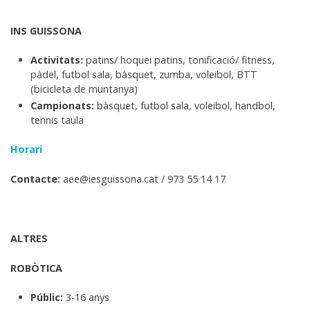
INS GUISSONA
Activitats:
patins/ hoquei patins, tonificació/ fitness,
pàdel, futbol sala, bàsquet, zumba, voleibol, BTT
(bicicleta de muntanya)
Campionats:
bàsquet, futbol sala, voleibol, handbol,
tennis taula
Horari
Contacte:
aee@iesguissona.cat / 973 55 14 17
ALTRES
ROBÒTICA
Públic:
3-16 anys