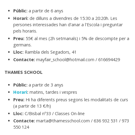
Públic:
a partir de 6 anys
Horari:
de dilluns a divendres de 15:30 a 20:20h. Les
persones interessades han d'anar a l'Escola i preguntar
pels horaris.
Preu:
55€ al mes (2h setmanals) i 5% de descompte per a
germans.
Lloc:
Rambla dels Segadors, 41
Contacte:
mayfair_school@hotmail.com / 616694429
THAMES SCHOOL
Públic:
a partir de 3 anys
Horari
:
matins, tardes i vespres
Preu:
Hi ha diferents preus segons les modalitats de curs
(a partir de 13 €/h)
Lloc:
C/Bisbal nº33 / Classes On-line
Contacte:
marta@thamesschool.com / 636 932 531 / 973
550 124