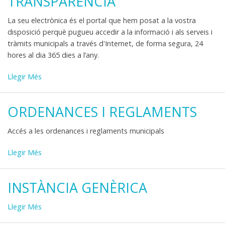
TRANSPARÈNCIA
La seu electrònica és el portal que hem posat a la vostra
disposició perquè pugueu accedir a la informació i als serveis i
tràmits municipals a través d'Internet, de forma segura, 24
hores al dia 365 dies a l’any.
Seu
Llegir Més
electrònica
i
ORDENANCES I REGLAMENTS
transparència
-
Accés a les ordenances i reglaments municipals
Ordenances
Llegir Més
i
reglaments
INSTÀNCIA GENÈRICA
-
Instància
Llegir Més
Genèrica