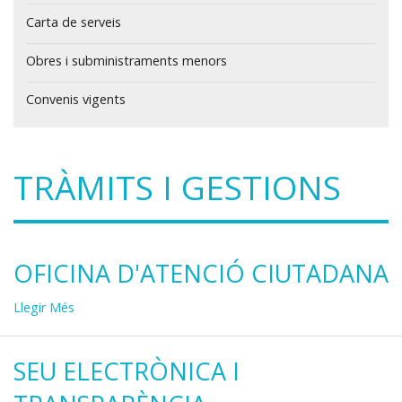
Carta de serveis
Obres i subministraments menors
Convenis vigents
TRÀMITS I GESTIONS
OFICINA D'ATENCIÓ CIUTADANA
Oficina
Llegir Més
d'Atenció
Ciutadana
SEU ELECTRÒNICA I
-