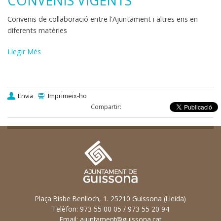
CONVENIS VIGENTS
-
Convenis de col·laboració entre l'Ajuntament i altres ens en
diferents matèries
Convenis
Llegir Més
vigents
-
Envia
Imprimeix-ho
Compartir:
Plaça Bisbe Benlloch, 1. 25210 Guissona (Lleida)
Telèfon: 973 55 00 05 / 973 55 20 94
Email:
ajuntament@guissona.cat