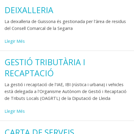
-
DEIXALLERIA
La deixalleria de Guissona és gestionada per l'àrea de residus
del Consell Comarcal de la Segarra
Deixalleria
Llegir Més
-
GESTIÓ TRIBUTÀRIA I
RECAPTACIÓ
La gestió i recaptació de l'IAE, IBI (rústica i urbana) i vehicles
està delegada a l'Organisme Autònom de Gestió i Recaptació
de Tributs Locals (OAGRTL) de la Diputació de Lleida
Gestió
Llegir Més
tributària
i
CARTA DE SERVEIS
recaptació