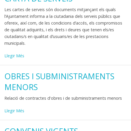
-
Les cartes de serveis són documents mitjançant els quals
l’Ajuntament informa a la ciutadania dels serveis públics que
ofereix, així com, de les condicions d’accés, els compromisos
de qualitat adquirits, i els drets i deures que tenen els/es
ciutadans/s en qualitat d’usuaris/es de les prestacions
municipals.
Carta
Llegir Més
de
serveis
OBRES I SUBMINISTRAMENTS
-
MENORS
Relació de contractes d'obres i de subministraments menors
Obres
Llegir Més
i
subministraments
menors