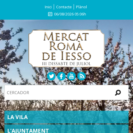
Inici
Contacte
Plànol
06/08/2026 05:06h
Search
Site
SECTIONS
LA VILA
L’AJUNTAMENT