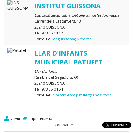
INSTITUT GUISSONA
Educació secundària, batxillerat i cicles formatius
Carrer dels Castanyers, 13
25210 GUISSONA
Tel. 973 55 14 17
Correu-e:
iesguissona@xtec.cat
LLAR D'INFANTS
MUNICIPAL PATUFET
Llar d'infants
Rambla del Segadors, 60
25210 GUISSONA
Tel. 973 55 04 54
Correu-e:
direccio.ebm.patufet@encis.coop
Envia
Imprimeix-ho
Compartir: