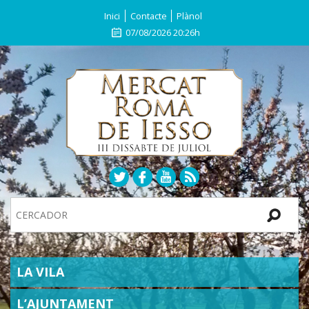
Inici
Contacte
Plànol
07/08/2026 20:26h
Search
Site
SECTIONS
LA VILA
L’AJUNTAMENT