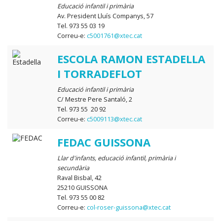
Educació infantil i primària
Av. President Lluís Companys, 57
Tel. 973 55 03 19
Correu-e:
c5001761@xtec.cat
ESCOLA RAMON ESTADELLA
I TORRADEFLOT
Educació infantil i primària
C/ Mestre Pere Santaló, 2
Tel. 973 55 20 92
Correu-e:
c5009113@xtec.cat
FEDAC GUISSONA
Llar d'infants, educació infantil, primària i
secundària
Raval Bisbal, 42
25210 GUISSONA
Tel. 973 55 00 82
Correu-e:
col-roser-guissona@xtec.cat