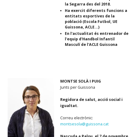
la Segarra des del 2018.
Ha exercit diferents funcions a
entitats esportives de la
població (Escola Futbol, UE
Guissona, ACLE...)
En l'actualitat és entrenador de
l'equip d'Handbol Infantil
Masculí de l'ACLE Guissona
MONTSE SOLÀ I PUIG
Junts per Guissona
Regidora de salut, acció social i
igualtat.
Correu electrònic:
montsesola@guissona.cat
Nascuda a Palou, el 7 de novembre