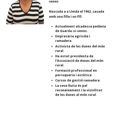
venes
Nascuda a a Lleida el 1962, casada
amb una filla i un fill.
Actualment alcadessa pedània
de Guarda-si-venes.
Empresària agricola i
ramadera.
Activista de les dones del món
rural.
Ha estat presidenta de
l'Associació de dones del món
rural.
Formació professional en
perruqueria i estètica
Cursos de gestió ramadera.
La seva lluita és pel
reconeixement i la visivilitat
de les dones al món rural.