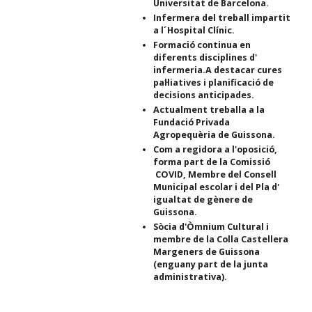
Universitat de Barcelona.
Infermera del treball impartit
a l´Hospital Clínic.
Formació continua en
diferents disciplines d'
infermeria.A destacar cures
pal·liatives i planificació de
decisions anticipades.
Actualment treballa a la
Fundació Privada
Agropequèria de Guissona.
Com a regidora a l'oposició,
forma part de la Comissió
COVID, Membre del Consell
Municipal escolar i del Pla d'
igualtat de gènere de
Guissona.
Sòcia d'Òmnium Cultural i
membre de la Colla Castellera
Margeners de Guissona
(enguany part de la junta
administrativa).