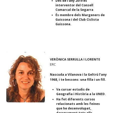
Des de l'any 2019 és
interventor del Consell
Comarcal de la Segarra
És membre dels Margeners de
Guissona i del Club Ciclista
Guissona.
VERÒNICA SERRULLA I LORENTE
ERC
Nascuda a Vilanova i la Geltrú l’any
1968, i te bessons: una filla i un fill.
Va cursar estudis de
Geografia i Història a la UNED.
Ha fet diferents cursos
relacionats amb les feines
que he desenvolupat,
darrerament tots ells