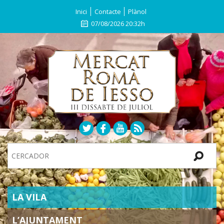
Inici
Contacte
Plànol
07/08/2026 20:32h
Search
Site
SECTIONS
LA VILA
L’AJUNTAMENT