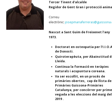
Tercer Tinent d'alcalde
Regidor de Gent Gran i protecció anima
Correu
electrònic:
josepmariaferreras@guissona.
Nascut a Sant Guim de Freixenet l'any
1973.
Doctorat en osteopatia per l'I.I.O.
de Donosti.
Quiroterapèuta, per Abainstitud d
Lleida.
Continua la formació en teràpies
naturals i acupuntura coreana.
Va ser escollit, en un procés de
primàries obertes, cap de llista de
Primàries Guissona-Primàries
Catalunya, per concórrer per prim
vegada a les eleccions del maig del
2019 .