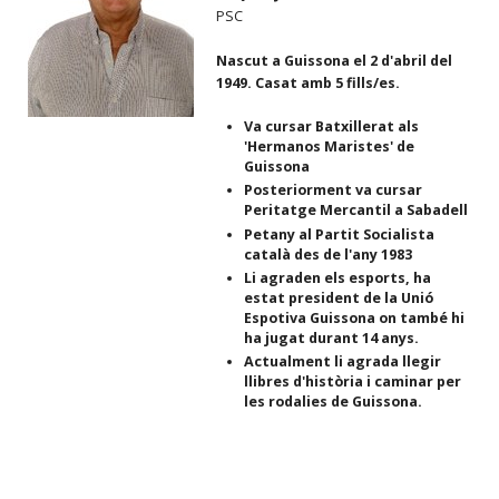
PSC
Nascut a Guissona el 2 d'abril del
1949. Casat amb 5 fills/es.
Va cursar Batxillerat als
'Hermanos Maristes' de
Guissona
Posteriorment va cursar
Peritatge Mercantil a Sabadell
Petany al Partit Socialista
català des de l'any 1983
Li agraden els esports, ha
estat president de la Unió
Espotiva Guissona on també hi
ha jugat durant 14 anys.
Actualment li agrada llegir
llibres d'història i caminar per
les rodalies de Guissona.