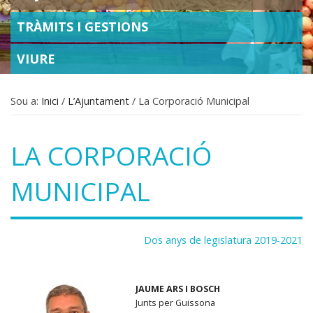
TRÀMITS I GESTIONS
VIURE
Sou a:
Inici
/
L’Ajuntament
/
La Corporació Municipal
LA CORPORACIÓ
MUNICIPAL
Dos anys de legislatura 2019-2021
JAUME ARS I BOSCH
Junts per Guissona