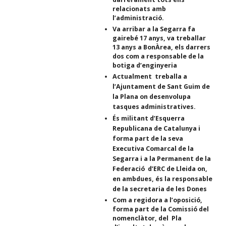
relacionats amb
l’administració.
Va arribar a la Segarra fa
gairebé 17 anys, va treballar
13 anys a BonÀrea, els darrers
dos com a responsable de la
botiga d’enginyeria
Actualment treballa a
l’Ajuntament de Sant Guim de
la Plana on desenvolupa
tasques administratives.
És militant d’Esquerra
Republicana de Catalunya i
forma part de la seva
Executiva Comarcal de la
Segarra i a la Permanent de la
Federació d’ERC de Lleida on,
en ambdues, és la responsable
de la secretaria de les Dones
Com a regidora a l’oposició,
forma part de la Comissió del
nomenclàtor, del Pla