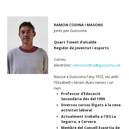
RAMON CODINA I MASONS
Junts per Guissona
Quart Tinent d'alcalde
Regidor de joventut i esports
Correu
electrònic:
ramoncodina@guissona.cat
Nascut a Guissona l'any 1972, viu amb
l'Elisabeth i tenen dues nenes i un
nen.
Professor d'Educació
Secundària des del 1999
Diversos cursos lligats a la seva
activitat laboral
Actualment treballa a l'IES La
Segarra, a Cervera.
Membre del Consell Esportiu de