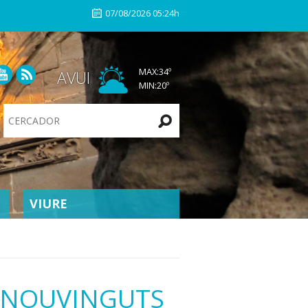
07/08/2026 05:24h
MAX:
34
º
AVUI
MIN:
20
º
Search
Site
VIURE
A NOUVINGUTS