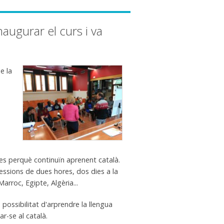
naugurar el curs i va
e la
mnes perquè continuïn aprenent català.
essions de dues hores, dos dies a la
rroc, Egipte, Algèria...
 possibilitat d'arprendre la llengua
r-se al català.