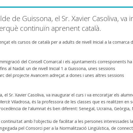
alde de Guissona, el Sr. Xavier Casoliva, va i
erquè continuïn aprenent català.
at els cursos de català per a adults de nivell Inicial a la comarca d
'Immigració del Consell Comarcal i els ajuntaments corresponents ha
ns al Nadal: un de nivell Inicial 1 a Guissona, unes sessions
 marc del projecte Avancem adreçat a dones i unes altres sessions
a, el Sr. Xavier Casoliva, va inaugurar el curs i va encoratjar els alu
ercè Viladrosa, és la professora de les classes que es realitzen en s
ocedència de l'alumnat és ben diferent: Senegal, Ucraïna, Geòrgia, Ma
continuïtat amb l'objectiu de facilitar a les persones interessades la
gegada pel Consorci per a la Normalització Lingüística, de connecta