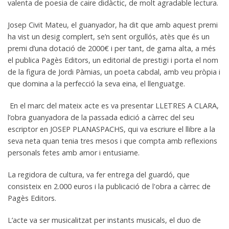
valenta de poesia de caire didàctic, de molt agradable lectura.
Josep Civit Mateu, el guanyador, ha dit que amb aquest premi
ha vist un desig complert, se’n sent orgullós, atès que és un
premi d’una dotació de 2000€ i per tant, de gama alta, a més
el publica Pagès Editors, un editorial de prestigi i porta el nom
de la figura de Jordi Pàmias, un poeta cabdal, amb veu pròpia i
que domina a la perfecció la seva eina, el llenguatge.
En el marc del mateix acte es va presentar LLETRES A CLARA,
l’obra guanyadora de la passada edició a càrrec del seu
escriptor en JOSEP PLANASPACHS, qui va escriure el llibre a la
seva neta quan tenia tres mesos i que compta amb reflexions
personals fetes amb amor i entusiame.
La regidora de cultura, va fer entrega del guardó, que
consisteix en 2.000 euros i la publicació de l'obra a càrrec de
Pagès Editors.
L’acte va ser musicalitzat per instants musicals, el duo de