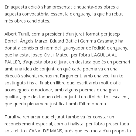
En aquesta edició s’han presentat cinquanta-dos obres a
aquesta convocatòria, essent la d’enguany, la que ha rebut
més obres candidates.
Albert Turull, com a president d’un jurat format per Josep
Borrell, Àngels Marzo, Eduard Batlle i Gemma Casamajó ha
donat a conèixer el nom del guanyador de l’edició d’enguany,
que ha estat Josep Civit i Mateu, per l’obra L’AGULLA AL
PALLER, d’aquesta obra el jurat en destaca que és un poemari
amb una idea de conjunt, en què cada poema va en una
direcció solvent, mantenint l’argument, amb una veu i un to
sostinguts fins al final; un llibre que, escrit amb molt d’ofici,
aconsegueix emocionar, amb alguns poemes d’una gran
qualitat, que destaquen del conjunt, i un títol del tot escaient,
que queda plenament justificat amb l’últim poema.
Turull va remarcar que el jurat també va fer constar un
reconeixement especial, com a finalista, per l’obra presentada
sota el títol CANVI DE MANS, atès que es tracta d’un proposta