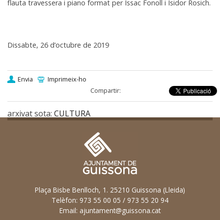
flauta travessera i piano format per Issac Fonoll i Isidor Rosich.
Dissabte, 26 d’octubre de 2019
Envia
Imprimeix-ho
Compartir:
arxivat sota:
CULTURA
Plaça Bisbe Benlloch, 1. 25210 Guissona (Lleida)
Telèfon: 973 55 00 05 / 973 55 20 94
Email:
ajuntament@guissona.cat