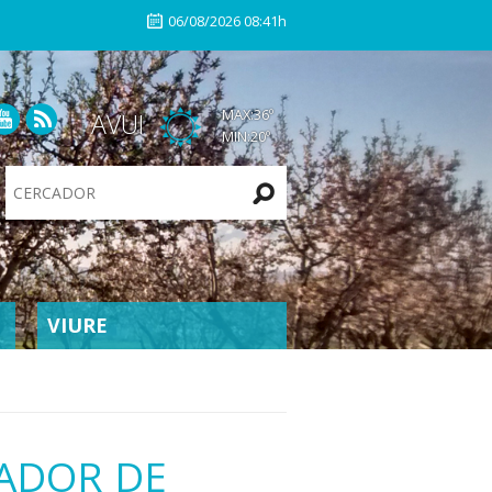
06/08/2026 08:41h
MAX:
36
º
AVUI
MIN:
20
º
Search
Site
VIURE
XADOR DE