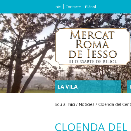
Inici
Contacte
Plànol
SECTIONS
LA VILA
Sou a:
Inici
/
Notícies
/
Cloenda del Cent
CLOENDA DEL 