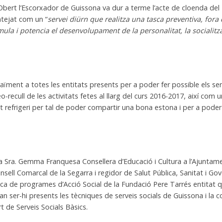
Obert l’Escorxador de Guissona va dur a terme l’acte de cloenda del
antejat com un “
servei diürn que realitza una tasca preventiva, fora
mula i potencia el desenvolupament de la personalitat, la socialitz
ïment a totes les entitats presents per a poder fer possible els servei
o-recull de les activitats fetes al llarg del curs 2016-2017, així com 
etit refrigeri per tal de poder compartir una bona estona i per a poder
la Sra. Gemma Franquesa Consellera d’Educació i Cultura a l’Ajuntamen
ell Comarcal de la Segarra i regidor de Salut Pública, Sanitat i Go
a de programes d’Acció Social de la Fundació Pere Tarrés entitat 
 ser-hi presents les tècniques de serveis socials de Guissona i la c
t de Serveis Socials Bàsics.