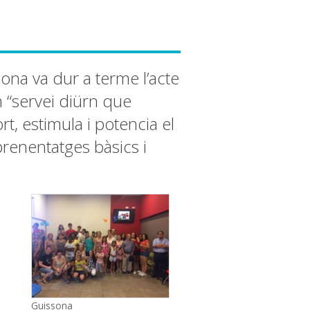
ona va dur a terme l’acte
n “servei diürn que
rt, estimula i potencia el
prenentatges bàsics i
Guissona