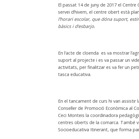
El passat 14 de juny de 2017 el Centre 
servei d’hivern, el centre obert està pl
l’horari escolar, que dóna suport, esti
bàsics i d’esbarjo.
En l’acte de cloenda es va mostrar l’agra
suport al projecte i es va passar un vide
activitats, per finalitzar es va fer un p
tasca educativa.
En el tancament de curs hi van assistir 
Conseller de Promoció Econòmica al Cons
Ceci Monteis la coordinadora pedagògic
centres oberts de la comarca. També van
Socioeducativa Itinerant, que forma par