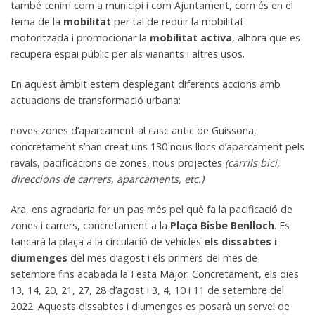
també tenim com a municipi i com Ajuntament, com és en el
tema de la
mobilitat
per tal de reduir la mobilitat
motoritzada i promocionar la
mobilitat activa
, alhora que es
recupera espai públic per als vianants i altres usos.
En aquest àmbit estem desplegant diferents accions amb
actuacions de transformació urbana:
noves zones d’aparcament al casc antic de Guissona,
concretament s’han creat uns 130 nous llocs d’aparcament pels
ravals, pacificacions de zones, nous projectes
(carrils bici,
direccions de carrers, aparcaments, etc.)
Ara, ens agradaria fer un pas més pel què fa la pacificació de
zones i carrers, concretament a la
Plaça Bisbe Benlloch
. Es
tancarà la plaça a la circulació de vehicles
els dissabtes i
diumenges
del mes d’agost i els primers del mes de
setembre fins acabada la Festa Major. Concretament, els dies
13, 14, 20, 21, 27, 28 d’agost i 3, 4, 10 i 11 de setembre del
2022. Aquests dissabtes i diumenges es posarà un servei de