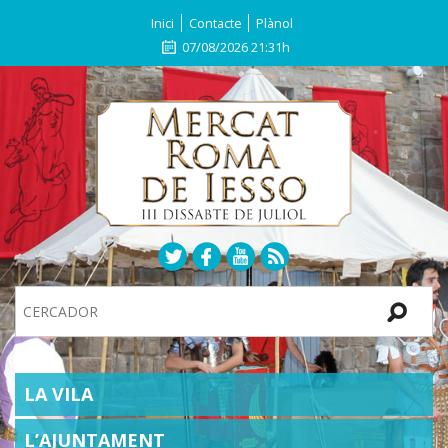
Inici
Contacte
Plànol
07/08/2026 21:31h
Search
Site
SECTIONS
LA VILA
L’AJUNTAMENT