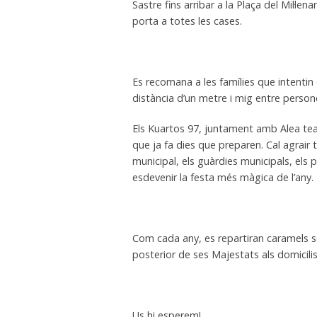
Sastre fins arribar a la Plaça del Mil·le
porta a totes les cases.
Es recomana a les famílies que intentin
distància d’un metre i mig entre person
Els Kuartos 97, juntament amb Alea tea
que ja fa dies que preparen. Cal agrair 
municipal, els guàrdies municipals, els 
esdevenir la festa més màgica de l’any.
Com cada any, es repartiran caramels sen
posterior de ses Majestats als domicilis
Us hi esperem!