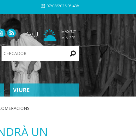
07/08/2026 05:43h
MAX:
34
º
AVUI
MIN:
20
º
Search
Site
VIURE
GLOMERACIONS
INDRÀ UN