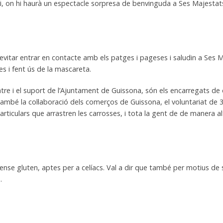
nari, on hi haurà un espectacle sorpresa de benvinguda a Ses Majestats. 
 evitar entrar en contacte amb els patges i pageses i saludin a Ses M
es i fent ús de la mascareta.
tre i el suport de l’Ajuntament de Guissona, són els encarregats de
també la col·laboració dels comerços de Guissona, el voluntariat de 3r
particulars que arrastren les carrosses, i tota la gent de de manera a
se gluten, aptes per a celíacs. Val a dir que també per motius de segu
.