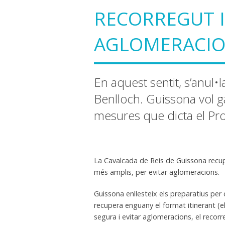
RECORREGUT I
AGLOMERACI
En aquest sentit, s’anul•l
Benlloch. Guissona vol ga
mesures que dicta el Pro
La Cavalcada de Reis de Guissona recup
més amplis, per evitar aglomeracions.
Guissona enllesteix els preparatius per c
recupera enguany el format itinerant (el
segura i evitar aglomeracions, el recorre