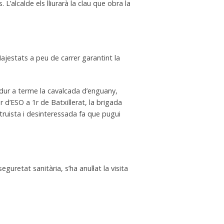
L’alcalde els lliurarà la clau que obra la
ajestats a peu de carrer garantint la
 dur a terme la cavalcada d’enguany,
 d’ESO a 1r de Batxillerat, la brigada
ltruista i desinteressada fa que pugui
retat sanitària, s’ha anul·lat la visita