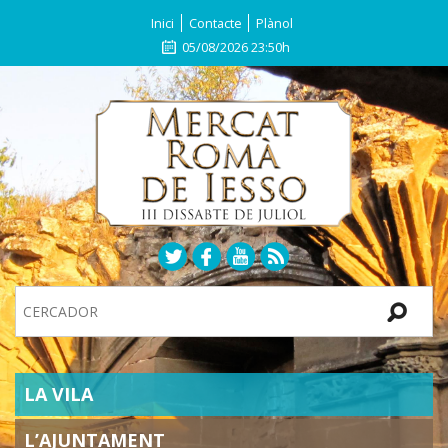
Inici
Contacte
Plànol
05/08/2026 23:50h
Search
Site
SECTIONS
LA VILA
L’AJUNTAMENT