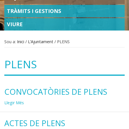
TRÀMITS I GESTIONS
VIURE
Sou a:
Inici
/
L’Ajuntament
/
PLENS
PLENS
CONVOCATÒRIES DE PLENS
Convocatòries
Llegir Més
de
Plens
ACTES DE PLENS
-