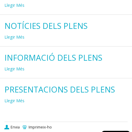
Actes
Llegir Més
de
plens
NOTÍCIES DELS PLENS
-
Notícies
Llegir Més
dels
Plens
INFORMACIÓ DELS PLENS
-
INFORMACIÓ
Llegir Més
DELS
PLENS
PRESENTACIONS DELS PLENS
-
PRESENTACIONS
Llegir Més
DELS
PLENS
-
Envia
Imprimeix-ho