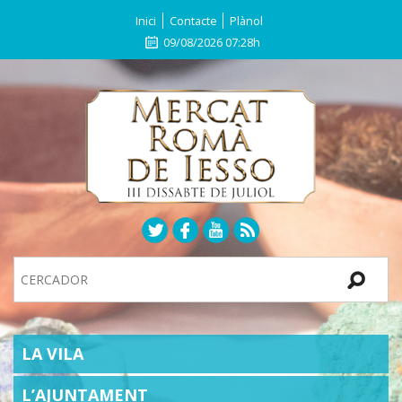
Inici
Contacte
Plànol
09/08/2026 07:28h
Search
Site
SECTIONS
LA VILA
L’AJUNTAMENT