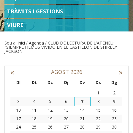
TRÀMITS I GESTIONS
VIURE
Sou a:
Inici
/
Agenda
/
CLUB DE LECTURA DE L'ATENEU:
"SIEMPRE HEMOS VIVIDO EN EL CASTILLO", DE SHIRLEY
JACKSON
«
»
AGOST 2026
Dl
Dt
Dc
Dj
Dv
Ds
Dg
Agost
1
2
3
4
5
6
7
8
9
10
11
12
13
15
16
14
17
18
19
20
21
22
23
24
25
26
27
28
29
30