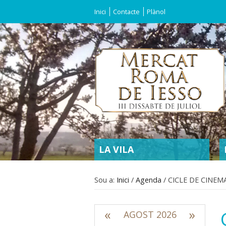
Inici
Contacte
Plànol
SECTIONS
LA VILA
Sou a:
Inici
/
Agenda
/
CICLE DE CINE
«
»
AGOST 2026