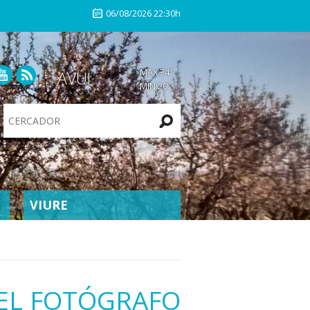
06/08/2026 22:30h
MAX:
34
º
AVUI
MIN:
20
º
Search
Site
VIURE
 EL FOTÓGRAFO