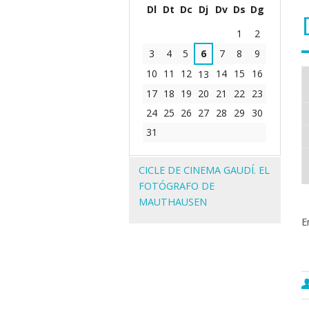
Dl
Dt
Dc
Dj
Dv
Ds
Dg
Agost
1
2
3
4
5
6
7
8
9
10
11
12
14
15
16
13
17
18
19
20
21
22
23
24
25
26
27
28
29
30
31
Navegació
CICLE DE CINEMA GAUDÍ. EL
FOTÓGRAFO DE
MAUTHAUSEN
E