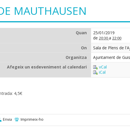
DE MAUTHAUSEN
Quan
25/01/2019
de
a
20:30
22:00
On
Sala de Plens de l'
Organitza
Ajuntament de Gui
Afegeix un esdeveniment al calendari
vCal
iCal
ntrada: 4,5€
Envia
Imprimeix-ho