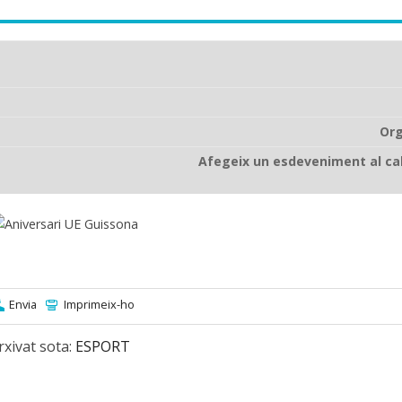
Org
Afegeix un esdeveniment al ca
Envia
Imprimeix-ho
rxivat sota:
ESPORT