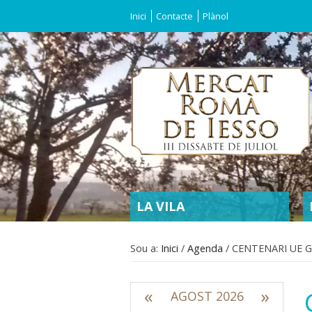
Inici
Contacte
Plànol
SECTIONS
LA VILA
Sou a:
Inici
/
Agenda
/
CENTENARI UE 
«
»
AGOST 2026