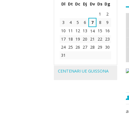
Dl
Dt
Dc
Dj
Dv
Ds
Dg
Agost
1
2
3
4
5
6
7
8
9
10
11
12
13
15
16
14
17
18
19
20
21
22
23
24
25
26
27
28
29
30
31
Navegació
CENTENARI UE GUISSONA
a