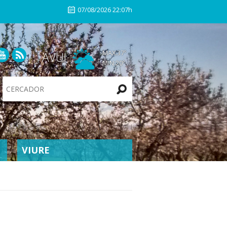
07/08/2026 22:07h
MAX:
37
º
AVUI
MIN:
20
º
Search
Site
VIURE