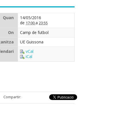
Quan
14/05/2016
de
a
17:00
23:55
On
Camp de futbol
anitza
UE Guissona
lendari
vCal
iCal
Compartir: