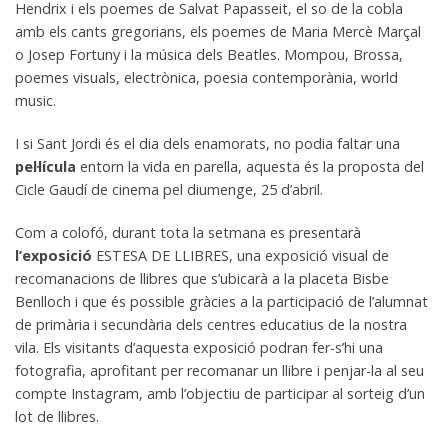
Hendrix i els poemes de Salvat Papasseit, el so de la cobla
amb els cants gregorians, els poemes de Maria Mercè Marçal
o Josep Fortuny i la música dels Beatles. Mompou, Brossa,
poemes visuals, electrònica, poesia contemporània, world
music.
I si Sant Jordi és el dia dels enamorats, no podia faltar una
pel·lícula
entorn la vida en parella, aquesta és la proposta del
Cicle Gaudí de cinema pel diumenge, 25 d’abril.
Com a colofó, durant tota la setmana es presentarà
l’exposició
ESTESA DE LLIBRES, una exposició visual de
recomanacions de llibres que s’ubicarà a la placeta Bisbe
Benlloch i que és possible gràcies a la participació de l’alumnat
de primària i secundària dels centres educatius de la nostra
vila. Els visitants d’aquesta exposició podran fer-s’hi una
fotografia, aprofitant per recomanar un llibre i penjar-la al seu
compte Instagram, amb l’objectiu de participar al sorteig d’un
lot de llibres.