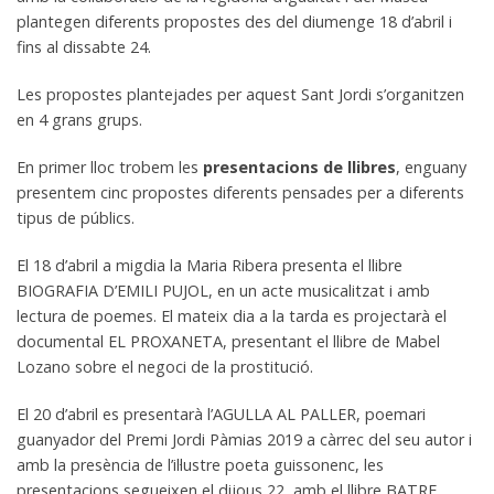
plantegen diferents propostes des del diumenge 18 d’abril i
fins al dissabte 24.
Les propostes plantejades per aquest Sant Jordi s’organitzen
en 4 grans grups.
En primer lloc trobem les
presentacions de llibres
, enguany
presentem cinc propostes diferents pensades per a diferents
tipus de públics.
El 18 d’abril a migdia la Maria Ribera presenta el llibre
BIOGRAFIA D’EMILI PUJOL, en un acte musicalitzat i amb
lectura de poemes. El mateix dia a la tarda es projectarà el
documental EL PROXANETA, presentant el llibre de Mabel
Lozano sobre el negoci de la prostitució.
El 20 d’abril es presentarà l’AGULLA AL PALLER, poemari
guanyador del Premi Jordi Pàmias 2019 a càrrec del seu autor i
amb la presència de l’il·lustre poeta guissonenc, les
presentacions segueixen el dijous 22, amb el llibre BATRE