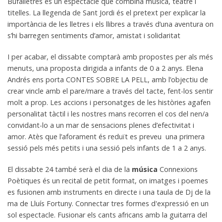
Bufalletres és un espectacle que combina música, teatre i
titelles. La llegenda de Sant Jordi és el pretext per explicar la
importància de les lletres i els llibres a través d’una aventura on
s’hi barregen sentiments d’amor, amistat i solidaritat
I per acabar, el dissabte comptarà amb propostes per als més
menuts, una proposta dirigida a infants de 0 a 2 anys. Elena
Andrés ens porta CONTES SOBRE LA PELL, amb l’objectiu de
crear vincle amb el pare/mare a través del tacte, fent-los sentir
molt a prop. Les accions i personatges de les històries agafen
personalitat tàctil i les nostres mans recorren el cos del nen/a
convidant-lo a un mar de sensacions plenes d’efectivitat i
amor. Atès que l’aforament és reduït es preveu una primera
sessió pels més petits i una sessió pels infants de 1 a 2 anys.
El dissabte 24 també serà el dia de la
música
Connexions
Poètiques és un recital de petit format, on imatges i poemes
es fusionen amb instruments en directe i una taula de Dj de la
ma de Lluís Fortuny. Connectar tres formes d'expressió en un
sol espectacle. Fusionar els cants africans amb la guitarra del