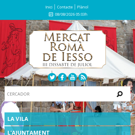
Inici
Contacte
Plànol
08/08/2026 05:03h
Search
Site
SECTIONS
LA VILA
L’AJUNTAMENT