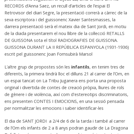
RECORDS d’Anna Saez, un recull d’articles de l’espai El
Retrovisor del diari Segre, la presentació correrà a càrrec de la
seva escriptora i del guissonenc Xavier Santesmasses, la
darrera presentació serà el mateix dia de Sant Jordi, en motiu
de la diada presentarem el nou llibre de la col·lecció RETALLS
DE GUISSONA sota el títol RADIOGRAFIES DE GUISSONA.
GUISSONA DURANT LA II REPÚBLICA ESPANYOLA (1931-1936)
escrit pel guissonenc Joan Fornsubirà Marsol
L’altre grup de propostes són les
infantils
, en tenim tres de
diferents, la primera tindrà lloc el dilluns 21 al carrer de l’Om, en
un espai tancat on La Tribu Juganera ens porta una proposta
original i divertida de contes de creació pròpia, lliures de rols
de gènere i de violència, així com d'estereotips discriminatoris,
ens presenten CONTES I EMOCIONS, en una sessió pensada
per normalitzar les emocions i saber identificar-les
El dia de SANT JORDI a 2/4 de 6 de la tarda i també al carrer
de l’Om els infants de 2 a 8 anys podran gaudir de La Dragona