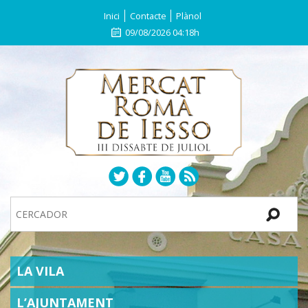
Inici
Contacte
Plànol
09/08/2026 04:18h
Search
Site
SECTIONS
LA VILA
L’AJUNTAMENT