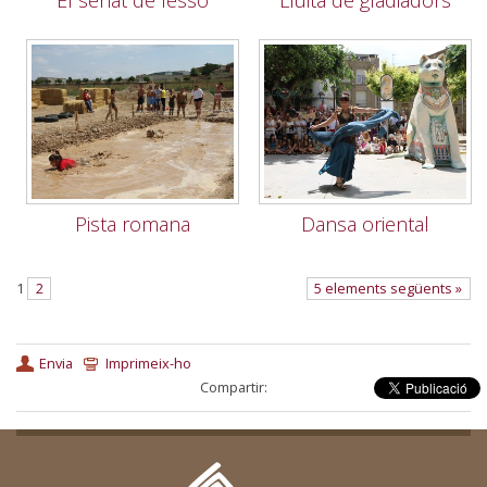
El senat de Iesso
Lluita de gladiadors
Pista romana
Dansa oriental
1
2
5 elements següents »
Envia
Imprimeix-ho
Compartir: