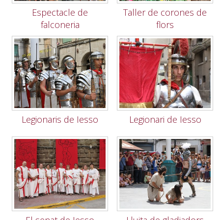
Espectacle de
Taller de corones de
falconeria
flors
Legionaris de Iesso
Legionari de Iesso