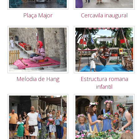
Plaça Major
Cercavila inaugural
Melodia de Hang
Estructura romana
infantil