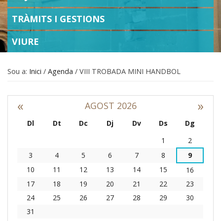
TRÀMITS I GESTIONS
VIURE
Sou a:
Inici
/
Agenda
/
VIII TROBADA MINI HANDBOL
«
»
AGOST 2026
Dl
Dt
Dc
Dj
Dv
Ds
Dg
Agost
1
2
3
4
5
6
7
8
9
10
11
12
13
14
15
16
17
18
19
20
21
22
23
24
25
26
27
28
29
30
31