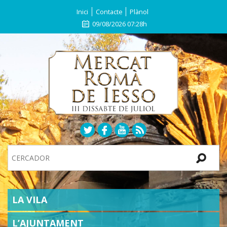
Inici
Contacte
Plànol
09/08/2026 07:28h
Search
Site
SECTIONS
LA VILA
L’AJUNTAMENT