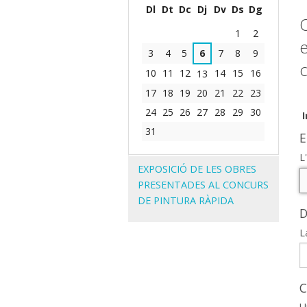
Dl
Dt
Dc
Dj
Dv
Ds
Dg
Agost
O
1
2
e
3
4
5
6
7
8
9
10
11
12
14
15
16
13
17
18
19
20
21
22
23
24
25
26
27
28
29
30
31
E
L
Navegació
EXPOSICIÓ DE LES OBRES
PRESENTADES AL CONCURS
DE PINTURA RÀPIDA
D
L
C
U