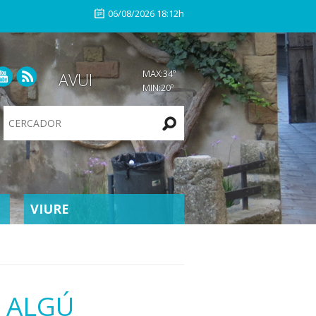
06/08/2026 18:12h
MAX:
34
º
AVUI
MIN:
20
º
Search
Site
VIURE
A ALGÚ