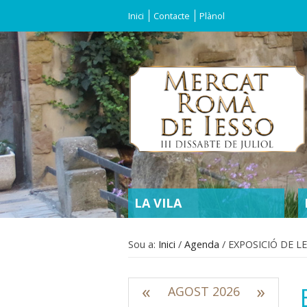
Inici
Contacte
Plànol
SECTIONS
LA VILA
Sou a:
Inici
/
Agenda
/
EXPOSICIÓ DE L
«
»
AGOST 2026