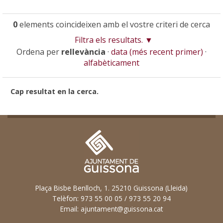
0
elements coincideixen amb el vostre criteri de cerca
Filtra els resultats.
Ordena per
rellevància
·
data (més recent primer)
·
alfabèticament
Cap resultat en la cerca.
Plaça Bisbe Benlloch, 1. 25210 Guissona (Lleida)
Telèfon: 973 55 00 05 / 973 55 20 94
Email:
ajuntament@guissona.cat